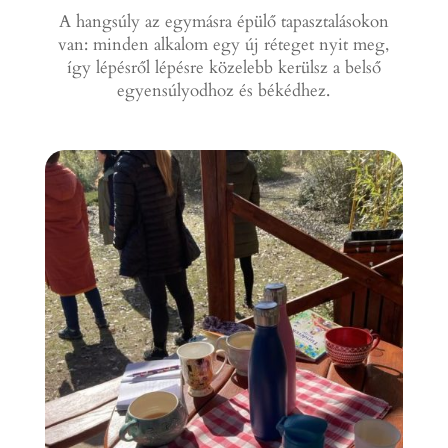
A hangsúly az egymásra épülő tapasztalásokon
van: minden alkalom egy új réteget nyit meg,
így lépésről lépésre közelebb kerülsz a belső
egyensúlyodhoz és békédhez.