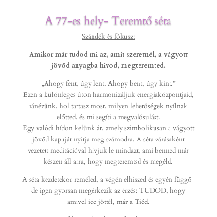
A 77-es hely- Teremtő séta
Szándék és fókusz:
Amikor már tudod mi az, amit szeretnél, a vágyott
jövőd anyagba hívod, megteremted.
„Ahogy fent, úgy lent. Ahogy bent, úgy kint.”
Ezen a különleges úton harmonizáljuk energiaközpontjaid,
ránézünk, hol tartasz most, milyen lehetőségek nyílnak
előtted, és mi segíti a megvalósulást.
Egy valódi hídon kelünk át, amely szimbolikusan a vágyott
jövőd kapuját nyitja meg számodra.
A séta zárásaként
vezetett meditációval hívjuk le mindazt, ami benned már
készen áll arra, hogy megteremtsd és megéld.
A séta kezdetekor reméled, a végén elhiszed és egyén függő-
de igen gyorsan megérkezik az érzés: TUDOD, hogy
amivel ide jöttél, már a Tiéd.