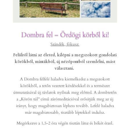
Dombra fel – Ördögi körből ki!
Szándék, fókusz:
Felülről látni az életed, kilépni a megszokott gondolati
körökből, mintákból, új nézőpontból szemlélni, mást
választani.
A Dombra felfelé haladva kiemelkedsz a megszokott
körökből, a tetőn vezetett kérdésekkel és a természet
útmutatásával új távlatok nyílnak meg előtted. A dombtetőn
a „Körön túl” című zárómeditációval erősítjük meg az új
irányt, hogy magabiztosan léphess tovább. Lefelé haladva
már magabiztosabb, tisztább léptekkel indulsz.
Megérkezve a 1,5-2 óra végén tisztán látsz és békét érzel.