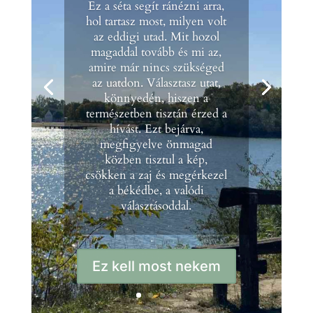
Ez a séta segít ránézni arra,
hol tartasz most, milyen volt
az eddigi utad. Mit hozol
magaddal tovább és mi az,
amire már nincs szükséged
az uatdon. Választasz utat,
könnyedén, hiszen a
természetben tisztán érzed a
hívást. Ezt bejárva,
megfigyelve önmagad
közben tisztul a kép,
csökken a zaj és megérkezel
a békédbe, a valódi
választásoddal.
Ez kell most nekem