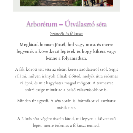
Arborétum – Útválasztó séta
Szándék és fókusz:
Meglátod honnan jöttél, hol vagy most és merre
legyenek a következő lépések és hogy kiként vagy
benne a folyamatban.
A fák között tett séta az életút kereszteződéseiről szól. Segít
rálátni, milyen irányok állnak előtted, melyik útra érdemes
rálépni, és mit hagyhatsz magad mögött. A természet
sokfélesége mintát ad a belső választásokhoz is.
Minden út egyedi. A séta során is, bármikor választhatsz
másik utat.
A 2 órás séta végére tisztán látod, mi legyen a következő
lépés. merre érdemes a fókuszt tenned.