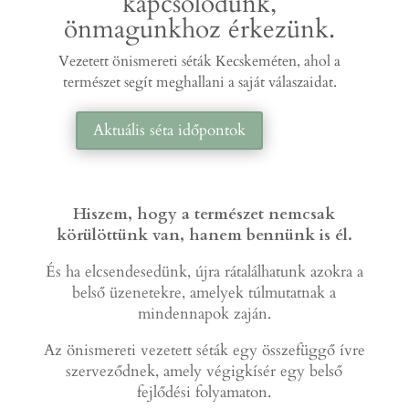
kapcsolódunk,
önmagunkhoz érkezünk.
Vezetett önismereti séták Kecskeméten, ahol a
természet segít meghallani a saját válaszaidat.
Aktuális séta időpontok
Hiszem, hogy a természet nemcsak
körülöttünk van, hanem bennünk is él.
És ha elcsendesedünk, újra rátalálhatunk azokra a
belső üzenetekre, amelyek túlmutatnak a
mindennapok zaján.
Az önismereti vezetett séták egy összefüggő ívre
szerveződnek, amely végigkísér egy belső
fejlődési folyamaton.