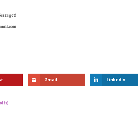
összeget!
mail.com
st
Gmail
LinkedIn
l is)