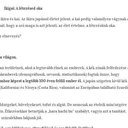
Ikigai: A létezésed oka
ikiru és kai. Az ikiru japánul életet jelent, a kai pedig valamilyen vágynak 
át, hogy a szó maga is azt jelenti, az élet értelme, a létezésünk oka.
z elnevezés?
a világon.
n területnek, ahol a legtovább élnek az emberek. A kék zónák felfedezése 
akemberek (demográfusok, orvosok, statisztikusok) fogtak össze, hogy
mhoz képest a legtöbb 100 éven felüli ember él.
A japán szigeten kívül kék
Kalifornia) és Nicoya (Costa Rica), valamint az Európában található Szard
ségeket, hüvelyekeset, tofut és algát. De nemcsak az ételeik minőségére
 Étkezésekkor betartják a „hara hachi bu” szabályt, vagyis azt a tanítást,
százalékban lakjunk jól.