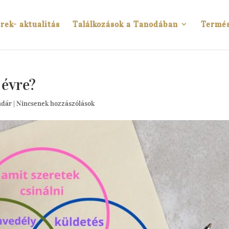
rek- aktualitás
Találkozások a Tanodában
Termé
 évre?
ndár
|
Nincsenek hozzászólások