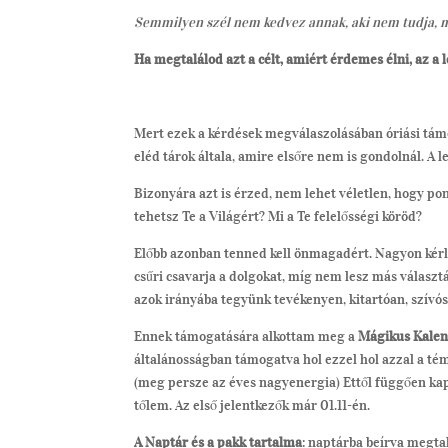
Semmilyen szél nem kedvez annak, aki nem tudja, m
Ha megtalálod azt a célt, amiért érdemes élni, az a 
Mert ezek a kérdések megválaszolásában óriási támo
eléd tárok általa, amire elsőre nem is gondolnál. A 
Bizonyára azt is érzed, nem lehet véletlen, hogy pon
tehetsz Te a Világért? Mi a Te felelősségi köröd?
Előbb azonban tenned kell önmagadért. Nagyon kérl
csűri csavarja a dolgokat, míg nem lesz más válasz
azok irányába tegyünk tevékenyen, kitartóan, szívós
Ennek támogatására alkottam meg a
Mágikus Kale
általánosságban támogatva hol ezzel hol azzal a té
(meg persze az éves nagyenergia) Ettől függően ka
tőlem. Az első jelentkezők már 01.11-én.
A Naptár és a pakk tartalma
: naptárba beírva megtal