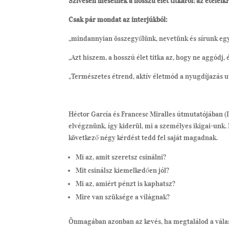
Szívesen mesélnek a hosszú élet titkáról: az ételeikr
Csak pár mondat az interjúkból:
„mindannyian összegyűlünk, nevetünk és sírunk együt
„Azt hiszem, a hosszú élet titka az, hogy ne aggódj, é
„Természetes étrend, aktív életmód a nyugdíjazás ut
Héctor García és Francesc Miralles útmutatójában (Ik
elvégznünk, így kiderül, mi a személyes ikigai-unk. 
következő négy kérdést tedd fel saját magadnak.
Mi az, amit szeretsz csinálni?
Mit csinálsz kiemelkedően jól?
Mi az, amiért pénzt is kaphatsz?
Mire van szüksége a világnak?
Önmagában azonban az kevés, ha megtalálod a vála