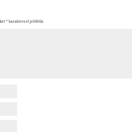
őket
*
karakterrel jelöltük