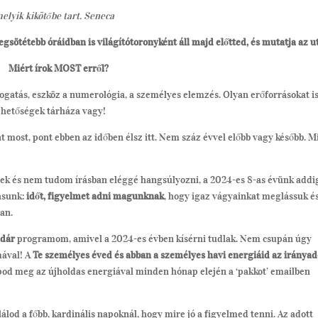
elyik kikötőbe tart. Seneca
legsötétebb óráidban is világítótoronyként áll majd előtted, és mutatja az u
Miért írok MOST erről?
gatás, eszköz a numerológia, a személyes elemzés. Olyan erőforrásokat i
lehetőségek tárháza vagy!
t most, pont ebben az időben élsz itt. Nem száz évvel előbb vagy később. M
ek és nem tudom írásban eléggé hangsúlyozni, a 2024-es 8-as évünk addi
tásunk:
időt, figyelmet adni magunknak
, hogy igaz vágyainkat meglássuk é
an.
ndár
programom, amivel a 2024-es évben kísérni tudlak. Nem csupán úgy
mával! A
Te személyes éved és abban a személyes havi energiáid az iránya
pod meg az újholdas energiával minden hónap elején a ‘pakkot’ emailben
álod a főbb, kardinális napoknál, hogy mire jó a figyelmed tenni. Az adott