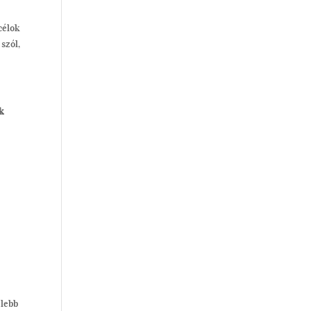
célok
szól,
k
elebb