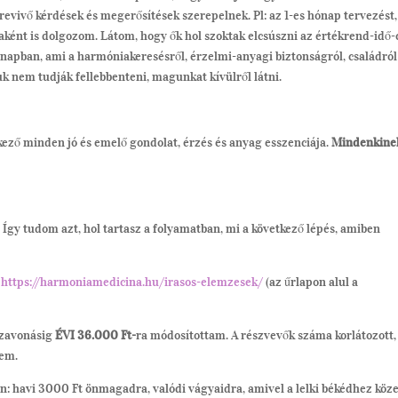
evivő kérdések és megerősítések szerepelnek. Pl: az 1-es hónap tervezést,
aként is dolgozom. Látom, hogy ők hol szoktak elcsúszni az értékrend-idő-
pban, ami a harmóniakeresésről, érzelmi-anyagi biztonságról, családról 
uk nem tudják fellebbenteni, magunkat kívülről látni.
kező minden jó és emelő gondolat, érzés és anyag esszenciája.
Mindenkine
gy tudom azt, hol tartasz a folyamatban, mi a következő lépés, amiben
:
https://harmoniamedicina.hu/irasos-elemzesek/
(az űrlapon alul a
szavonásig
ÉVI 36.000 Ft-
ra módosítottam. A részvevők száma korlátozott,
lem.
an: havi 3000 Ft önmagadra, valódi vágyaidra, amivel a lelki békédhez köz