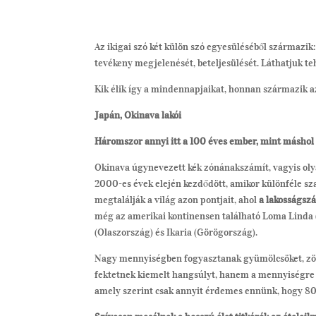
Az ikigai szó két külön szó egyesüléséből származik: 
tevékeny megjelenését, beteljesülését. Láthatjuk teh
Kik élik így a mindennapjaikat, honnan származik a
Japán, Okinava lakói
Háromszor annyi itt a 100 éves ember, mint máshol 
Okinava úgynevezett kék zónánakszámít, vagyis olya
2000-es évek elején kezdődött, amikor különféle sz
megtalálják a világ azon pontjait, ahol
a lakosságszá
még az amerikai kontinensen található Loma Linda (
(Olaszország) és Ikaria (Görögország).
Nagy mennyiségben fogyasztanak gyümölcsöket, zöld
fektetnek kiemelt hangsúlyt, hanem a mennyiségre is.
amely szerint csak annyit érdemes ennünk, hogy 80 