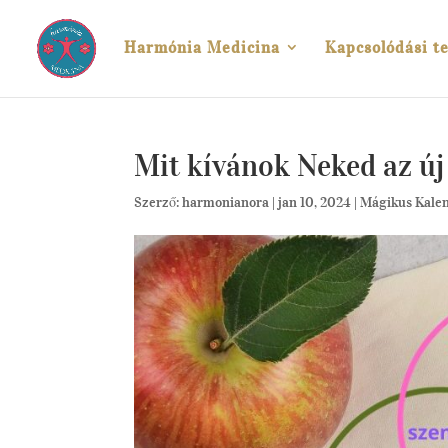
Harmónia Medicina
Kapcsolódási te
Mit kívánok Neked az új
Szerző:
harmonianora
|
jan 10, 2024
|
Mágikus Kale