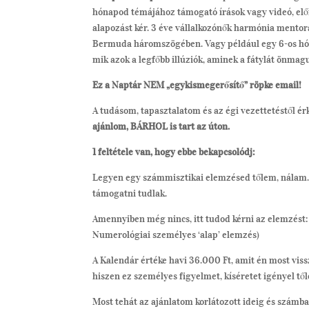
hónapod témájához támogató írások vagy videó, előr
alapozást kér. 3 éve vállalkozónők harmónia mentor
Bermuda háromszögében. Vagy például egy 6-os hóna
mik azok a legfőbb illúziók, aminek a fátylát önmag
Ez a Naptár NEM „egykismegerősítő” röpke email!
A tudásom, tapasztalatom és az égi vezettetéstől ér
ajánlom, BÁRHOL is tart az úton.
1 feltétele van, hogy ebbe bekapcsolódj:
Legyen egy számmisztikai elemzésed tőlem, nálam. Í
támogatni tudlak.
Amennyiben még nincs, itt tudod kérni az elemzést
Numerológiai személyes ‘alap’ elemzés)
A Kalendár értéke havi 36.000 Ft, amit én most vis
hiszen ez személyes figyelmet, kíséretet igényel tő
Most tehát az ajánlatom korlátozott ideig és számb