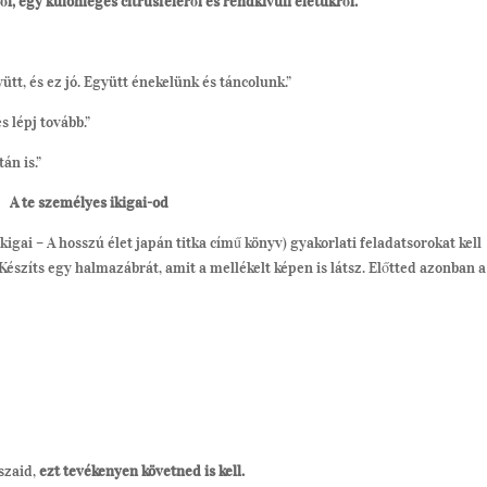
ől, egy különleges citrusféléről és rendkívüli életükről.
t, és ez jó. Együtt énekelünk és táncolunk.”
s lépj tovább.”
án is.”
A te személyes ikigai-od
igai – A hosszú élet japán titka című könyv) gyakorlati feladatsorokat kell
Készíts egy halmazábrát, amit a mellékelt képen is látsz. Előtted azonban a
szaid,
ezt tevékenyen követned is kell.