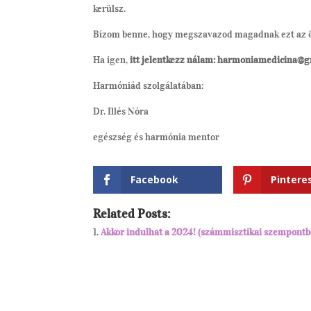
kerülsz.
Bízom benne, hogy megszavazod magadnak ezt az 
Ha igen,
itt jelentkezz nálam:
harmoniamedicina@g
Harmóniád szolgálatában:
Dr. Illés Nóra
egészség és harmónia mentor
Facebook
Pintere
Related Posts:
Akkor indulhat a 2024! (számmisztikai szempontbó