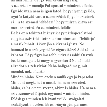
A szeretet – mondja Pál apostol – mindent elfedez.
Egy idő után nem is igen látod, hogy ilyen ugrálós,
ugatós kutyád van, a szomszédok figyelmeztetnek
rá – a te szemed “elfedezi”, hogy milyen kutya ez:
mert szereted, és ez mindent felülír.
De ha ez a tekintet hiányzik egy párkapcsolatból –
vagyis a szív tekintete -, akkor nincs ami “felülírja”
a másik hibáit. Akkor jön a kívánságlista: Ne
hamuzd le a szőnyeget! Ne cigarettázz! Add rám a
kabátot! Légy figyelmesebb, udvariasabb! Osszuk
be, ki mosogat, ki megy a gyerekért! Ne bámuld
állandóan a televíziót! Néha hallgasd meg, mit
mondok neked!…stb.
Minden hiába. Nem ezeken múlik egy jó kapcsolat.
Mindent megtehet a másik, ha nem szereted,
hiába, és ha ő nem szeret, akkor is hiába. Ha nem a
szív szemével látjátok egymást – minden hiába.
Fölösleges minden lélektani trükk, szolgálati
szabályzat, nevelés, kérés, könyörgés, parancs,