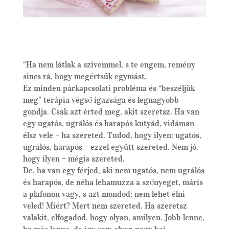
“Ha nem látlak a szívemmel, s te engem, remény
sincs rá, hogy megértsük egymást.
Ez minden párkapcsolati probléma és “beszéljük
meg” terápia végső igazsága és legnagyobb
gondja. Csak azt érted meg, akit szeretsz. Ha van
egy ugatós, ugrálós és harapós kutyád, vidáman
élsz vele – ha szereted. Tudod, hogy ilyen: ugatós,
ugrálós, harapós – ezzel együtt szereted. Nem jó,
hogy ilyen – mégis szereted.
De, ha van egy férjed, aki nem ugatós, nem ugrálós
és harapós, de néha lehamuzza a szőnyeget, máris
a plafonon vagy, s azt mondod: nem lehet élni
veled! Miért? Mert nem szereted. Ha szeretsz
valakit, elfogadod, hogy olyan, amilyen. Jobb lenne,
ha más lenne, de így sem olyan nagy baj.