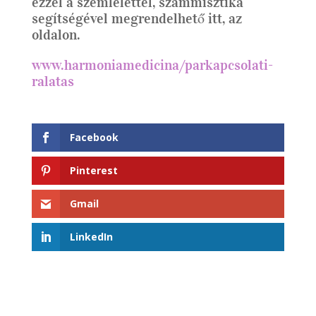
ezzel a szemlélettel, számmisztika
segítségével megrendelhető itt, az
oldalon.
www.harmoniamedicina/parkapcsolati-
ralatas
Facebook
Pinterest
Gmail
LinkedIn