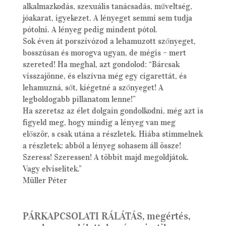
alkalmazkodás, szexuális tanácsadás, műveltség,
jóakarat, igyekezet. A lényeget semmi sem tudja
pótolni. A lényeg pedig mindent pótol.
Sok éven át porszívózod a lehamuzott szőnyeget,
bosszúsan és morogva ugyan, de mégis – mert
szereted! Ha meghal, azt gondolod: “Bárcsak
visszajönne, és elszívna még egy cigarettát, és
lehamuzná, sőt, kiégetné a szőnyeget! A
legboldogabb pillanatom lenne!”
Ha szeretsz az élet dolgain gondolkodni, még azt is
figyeld meg, hogy mindig a lényeg van meg
először, s csak utána a részletek. Hiába stimmelnek
a részletek: abból a lényeg sohasem áll össze!
Szeress! Szeressen! A többit majd megoldjátok.
Vagy elviselitek.”
Müller Péter
PÁRKAPCSOLATI RÁLÁTÁS, megértés,