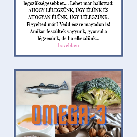
legszükségesebbet.... Lehet már hallottad:
AHOGY LÉLEGZÜNK, ÚGY ÉLÜNK ÉS
AHOGYAN ÉLÜNK, ÚGY LÉLEGZÜNK.
Figyelted már? Vedd észre magadon is!
Amikor feszültek vagyunk, gyorsul a
légzésünk, de ha elkezdünk...
bővebben