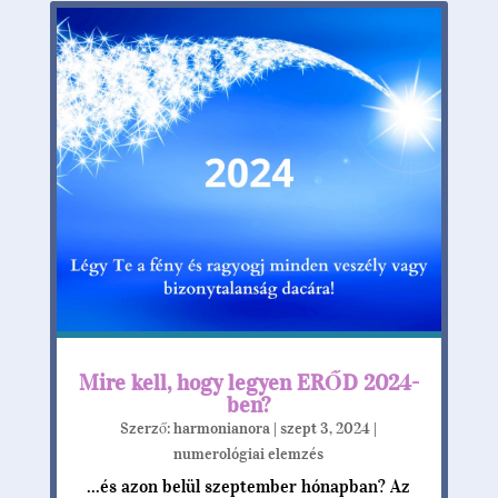
Mire kell, hogy legyen ERŐD 2024-
ben?
Szerző:
harmonianora
|
szept 3, 2024
|
numerológiai elemzés
...és azon belül szeptember hónapban? Az