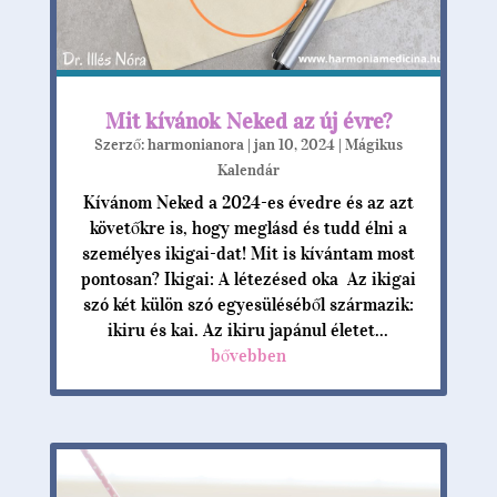
Mit kívánok Neked az új évre?
Szerző:
harmonianora
|
jan 10, 2024
|
Mágikus
Kalendár
Kívánom Neked a 2024-es évedre és az azt
követőkre is, hogy meglásd és tudd élni a
személyes ikigai-dat! Mit is kívántam most
pontosan? Ikigai: A létezésed oka Az ikigai
szó két külön szó egyesüléséből származik:
ikiru és kai. Az ikiru japánul életet...
bővebben