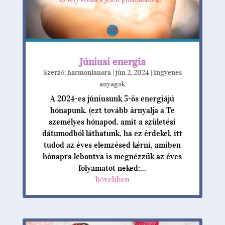
Júniusi energia
Szerző:
harmonianora
|
jún 2, 2024
|
Ingyenes
anyagok
A 2024-es júniusunk 5-ös energiájú
hónapunk. (ezt tovább árnyalja a Te
személyes hónapod, amit a születési
dátumodból láthatunk, ha ez érdekel, itt
tudod az éves elemzésed kérni, amiben
hónapra lebontva is megnézzük az éves
folyamatot neked:...
bővebben