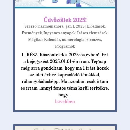
Üdvözöllek 2025!
Szerző:
harmonianora
|
jan 1, 2025
|
Előadások
,
Események
,
Ingyenes anyagok
,
Írásos elemzések
,
Mágikus Kalendár
,
numerológiai elemzés
,
Programok
1. RÉSZ: Köszöntelek a 2025-ös évben! Ezt
a bejegyzést 2025.01.01-én írom. Tegnap
még arra gondoltam, hogy ma 1 írást hozok
az idei évhez kapcsolódó témákkal,
ráhangolódásképp. Ma azonban csak írtam
és írtam...annyi fontos téma kerül terítékre,
hogy...
bővebben