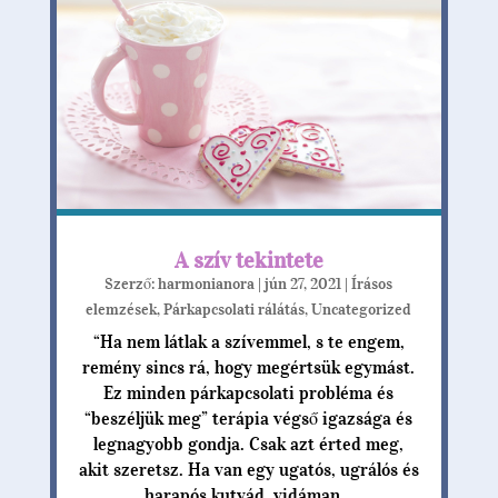
A szív tekintete
Szerző:
harmonianora
|
jún 27, 2021
|
Írásos
elemzések
,
Párkapcsolati rálátás
,
Uncategorized
“Ha nem látlak a szívemmel, s te engem,
remény sincs rá, hogy megértsük egymást.
Ez minden párkapcsolati probléma és
“beszéljük meg” terápia végső igazsága és
legnagyobb gondja. Csak azt érted meg,
akit szeretsz. Ha van egy ugatós, ugrálós és
harapós kutyád, vidáman...