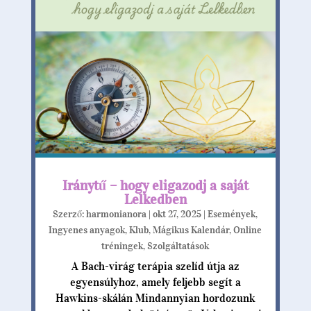
Iránytű – hogy eligazodj a saját
Lelkedben
Szerző:
harmonianora
|
okt 27, 2025
|
Események
,
Ingyenes anyagok
,
Klub
,
Mágikus Kalendár
,
Online
tréningek
,
Szolgáltatások
A Bach-virág terápia szelíd útja az
egyensúlyhoz, amely feljebb segít a
Hawkins-skálán Mindannyian hordozunk