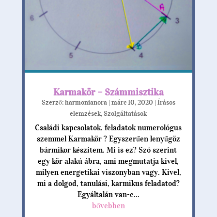
Karmakör – Számmisztika
Szerző:
harmonianora
|
márc 10, 2020
|
Írásos
elemzések
,
Szolgáltatások
Családi kapcsolatok, feladatok numerológus
szemmel Karmakör ? Egyszerűen lenyűgöz
bármikor készítem. Mi is ez? Szó szerint
egy kör alakú ábra, ami megmutatja kivel,
milyen energetikai viszonyban vagy. Kivel,
mi a dolgod, tanulási, karmikus feladatod?
Egyáltalán van-e...
bővebben