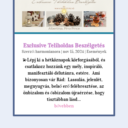
Exclusive Teliholdas Beszélgetés
Szerző:
harmonianora
|
nov 15, 2024
|
Események
💫Lépj ki a hétköznapok körforgásából, és
csatlakozz hozzánk egy mély, inspiráló,
manifesztáló délutánra, estére. Ami
bizonyosan vár Rád: Lassulás, jelenlét,
megnyugvás, belső erő felébresztése, az
önbizalom és ősbizalom újraérzése, hogy
tisztábban lásd...
bővebben