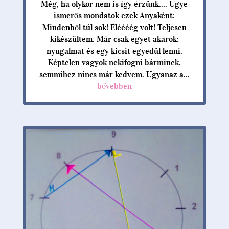
Még, ha olykor nem is így érzünk.... Ugye
ismerős mondatok ezek Anyaként:
Mindenből túl sok! Eléééég volt! Teljesen
kikészültem. Már csak egyet akarok:
nyugalmat és egy kicsit egyedül lenni.
Képtelen vagyok nekifogni bárminek,
semmihez nincs már kedvem. Ugyanaz a...
bővebben