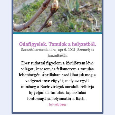
Odafigyelek. Tanulok a helyzetből.
Szerző:
harmonianora
|
ápr 6, 2021
|
Személyes
konzultációk
Éber tudattal figyelem a körülöttem lévő
világot, keresem és felismerem a tanulás
lehetőségét. Áprilisban csodálhatjuk meg a
vadgesztenye rügyét, mely az egyik
minőség a Bach-virágok sorából. Felhívja
figyeljünk a tanulás, tapasztalás
fontosságára, folyamatára. Bach...
bővebben