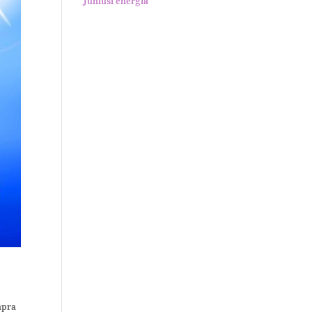
Júniusi energia
apra