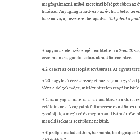
megfogalmazni,
miből szeretnél bőséget
ebben az év
hatással. Anyagilag is kedvező az év, ha a belső tere
használva, új nézeteket befogadva.
Mit jelent a pon
Ahogyan az elemzés elején említettem a 2-es, 20-as,
érzelmeinkre, gondolkodásunkra, döntéseinkre.
A
2
-es kéri az összefogást továbbra is. Az együtt te
A
20
nagyfokú érzékenységet hoz be, ami egyrészt jó
Nézz a dolgok mögé, mielőtt hirtelen reagálsz bárki
A
4
, az anyag, a matéria, a racionalitás, struktúra,
értékeinknek. A vágyaink felismerése és a döntés u
gondoljuk, a meglévő és megtartani kívánt értékeinkr
megoldásokat is segítőként nekünk.
A
6
pedig a család, otthon, harmónia, boldogság szá
LÉTünkhöz?