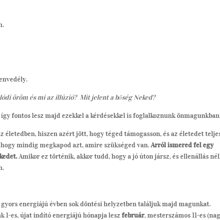
n.
zenvedély.
lódi öröm és mi az illúzió?
Mit jelent a bőség Neked?
 így fontos lesz majd ezekkel a kérdésekkel is foglalkoznunk önmagunkban
z életedben, hiszen azért jött, hogy téged támogasson, és az életedet telje
d, hogy mindig megkapod azt, amire szükséged van.
Arról ismered fel egy
kedet.
Amikor ez történik, akkor tudd, hogy a jó úton jársz, és ellenállás né
n.
, gyors energiájú évben sok döntési helyzetben találjuk majd magunkat.
 1-es, újat indító energiájú hónapja lesz
február
, mesterszámos 11-es (na