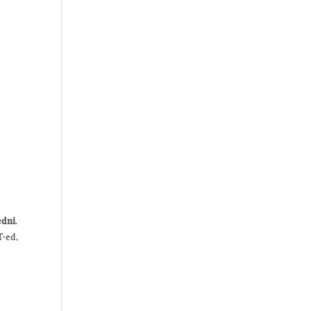
edni
.
T-ed,