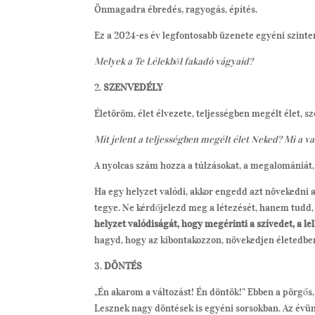
Önmagadra ébredés, ragyogás, építés.
Ez a 2024-es év legfontosabb üzenete egyéni szinte
Melyek a Te Lélekből fakadó vágyaid?
2.
SZENVEDÉLY
Életöröm, élet élvezete, teljességben megélt élet, s
Mit jelent a teljességben megélt élet Neked? Mi a va
A nyolcas szám hozza a túlzásokat, a megalomániát,
Ha egy helyzet valódi, akkor engedd azt növekedni a
tegye. Ne kérdőjelezd meg a létezését, hanem tud
helyzet valódiságát, hogy megérinti a szívedet, a lel
hagyd, hogy az kibontakozzon, növekedjen életedbe
3.
DÖNTÉS
„Én akarom a változást! Én döntök!” Ebben a pörgős
Lesznek nagy döntések is egyéni sorsokban. Az évünk