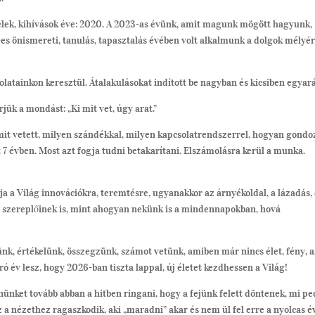
telek, kihívások éve: 2020. A 2023-as évünk, amit magunk mögött hagyunk,
-es önismereti, tanulás, tapasztalás évében volt alkalmunk a dolgok mélyé
atainkon keresztül. Átalakulásokat indított be nagyban és kicsiben egyará
jük a mondást: „Ki mit vet, úgy arat.”
-mit vetett, milyen szándékkal, milyen kapcsolatrendszerrel, hogyan gondo
lt 7 évben. Most azt fogja tudni betakarítani. Elszámolásra kerül a munka.
ja a Világ innovációkra, teremtésre, ugyanakkor az árnyékoldal, a lázadás,
r” szereplőinek is, mint ahogyan nekünk is a mindennapokban, hová
nk, értékelünk, összegzünk, számot vetünk, amiben már nincs élet, fény, 
 év lesz, hogy 2026-ban tiszta lappal, új életet kezdhessen a Világ!
nünket tovább abban a hitben ringani, hogy a fejünk felett döntenek, mi pe
a nézethez ragaszkodik, aki „maradni” akar és nem ül fel erre a nyolcas é