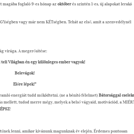
et magába foglaló 9-es hónap az
október
és szintén 1-es, új alapokat lerakó
 EGYségben vagy már nem KÉTségben. Tehát az első, amit a szenvedélynél
ág virága. A megerősítése:
 teli Világban én egy különleges ember vagyok!
Belevágok!
Előre lépek!”
ramló energiát tudd működtetni. (ne a bénító félelmet)
Bátorsággal cselek
ás mellett, tudod merre mégy, melyek a belső vágyaid, motivációd, a MIÉR
LÉPSZ
!
hitűnek lenni, amikor kívánunk magunknak év elején. Érdemes pontosan