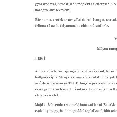
gyorsvonatra, ő rosszul éli meg ezt az energiát. A b
haragra, ami lecövekel.
Bár nem szeretek az árnyákoldalnak hangot, szavakat
felismerd az év folyamán, ha ebbe csúszol bele.
M
Milyen ener
ERŐ
A Te erőd, a belső ragyogó fényed, a vágyaid, bels
hallgass rájuk. Menj arra, amerre az utat mutatják,
az évben bizonyossá: TUDD, hogy képes, érdemes vagy 
és megmutatni fényed másoknak. Felelősséget kell vá
életre érkeztél.
Majd a többi emberre emelő hatással lenni. Ezt akk
csak úgy megy, ha önmagaddal foglalkozol, időt ad