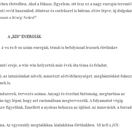
ben életedben. Ahol a fókusz, figyelem, ott lesz ez a nagy energia teremt
mtő erőd használod, döntesz és cselekszel is bátran, előre lépve, új dolgoka
tosan a bőség Neked?
A „KIS” ENERGIÁK
 4-es és 6-os szám energiái, témái is befolyással lesznek életünkre
remtő ereje, a win-win helyzetek már évek óta téma és feladat.
, az intuíciónkat növeli, másrészt sértődékenységet, megbántódást fokozz
nek is.
 rendszerek, tervezés száma. Anyagi és érzelmi biztonság, megtartása az
tán úgy lépni, hogy azt racionálisan megtervezzük. A folyamatot végig
e figyelünk. Emellett a nyolcas behozza az újítást, az innovációt, a forra
ma. Az egyensúly megtalálása, kialakítása életünkben.
Mi kell a JÓL-