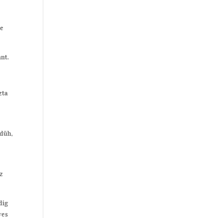
re
nt.
zta
 düh,
az
dig
ves