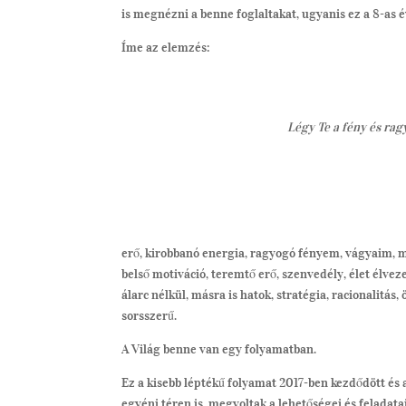
is megnézni a benne foglaltakat, ugyanis ez a 8-as 
Íme az elemzés:
Légy Te a fény és ra
erő, kirobbanó energia, ragyogó fényem, vágyaim, me
belső motiváció, teremtő erő, szenvedély, élet élvez
álarc nélkül, másra is hatok, stratégia, racionalitás,
sorsszerű.
A Világ benne van egy folyamatban.
Ez a kisebb léptékű folyamat 2017-ben kezdődött és 
egyéni téren is, megvoltak a lehetőségei és feladata