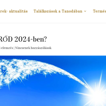
rek- aktualitás
Találkozások a Tanodában
Termé
 ERŐD 2024-ben?
i elemzés
|
Nincsenek hozzászólások