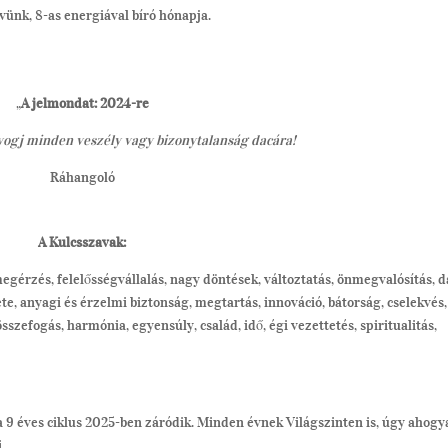
évünk, 8-as energiával bíró hónapja.
„
A jelmondat: 2024-re
gyogj minden veszély vagy bizonytalanság dacára!
Ráhangoló
A Kulcsszavak:
gérzés, felelősségvállalás, nagy döntések, változtatás, önmegvalósítás, d
ete, anyagi és érzelmi biztonság, megtartás, innováció, bátorság, cselekvés,
 összefogás, harmónia, egyensúly, család, idő, égi vezettetés, spiritualitás,
a 9 éves ciklus 2025-ben záródik. Minden évnek Világszinten is, úgy ahog
i.