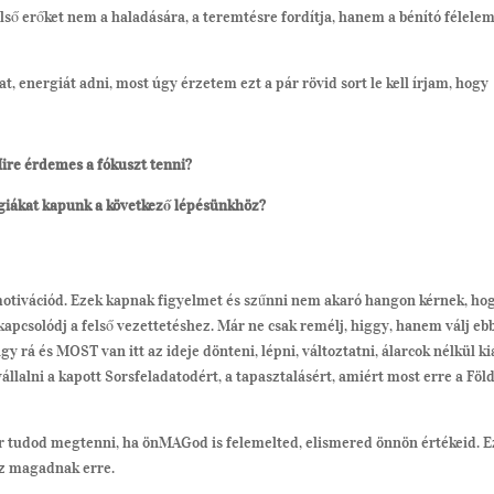
első erőket nem a haladására, a teremtésre fordítja, hanem a bénító félelem
, energiát adni, most úgy érzetem ezt a pár rövid sort le kell írjam, hogy
ire érdemes a fókuszt tenni?
giákat kapunk a következő lépésünkhöz?
ő motivációd. Ezek kapnak figyelmet és szűnni nem akaró hangon kérnek, ho
 kapcsolódj a felső vezettetéshez. Már ne csak remélj, higgy, hanem válj eb
rá és MOST van itt az ideje dönteni, lépni, változtatni, álarcok nélkül ki
llalni a kapott Sorsfeladatodért, a tapasztalásért, amiért most erre a Föld
or tudod megtenni, ha önMAGod is felemelted, elismered önnön értékeid. E
sz magadnak erre.