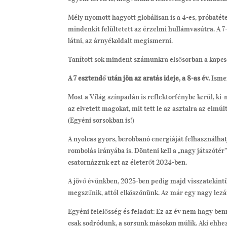
Mély nyomott hagyott globálisan is a 4-es, próbaté
mindenkit felültetett az érzelmi hullámvasútra. A 7
látni, az árnyékoldalt megismerni.
Tanított sok mindent számunkra elsősorban a kapcsol
A 7 esztendő után jön az aratás ideje, a 8-as év.
Ismer
Most a Világ színpadán is reflektorfénybe kerül, ki
az elvetett magokat, mit tett le az asztalra az elmú
(Egyéni sorsokban is!)
A nyolcas gyors, berobbanó energiáját felhasználhat
rombolás irányába is. Dönteni kell a „nagy játszóté
csatornázzuk ezt az életerőt 2024-ben.
A jövő évünkben, 2025-ben pedig majd visszatekintü
megszűnik, attól elköszönünk. Az már egy nagy lezáró
Egyéni felelősség és feladat: Ez az év nem hagy ben
csak sodródunk, a sorsunk másokon múlik. Aki ehhez 