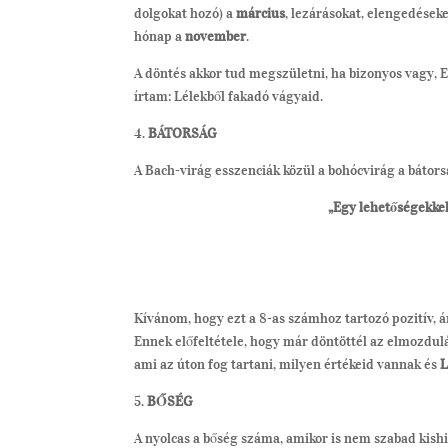
dolgokat hozó) a
március
, lezárásokat, elengedések
hónap a
november
.
A döntés akkor tud megszületni, ha bizonyos vagy,
írtam: Lélekből fakadó vágyaid.
4.
BÁTORSÁG
A Bach-virág esszenciák közül a bohócvirág a bátors
„Egy lehetőségekkel
Kívánom, hogy ezt a 8-as számhoz tartozó pozitív, á
Ennek előfeltétele, hogy már döntöttél az elmozdul
ami az úton fog tartani, milyen értékeid vannak és
5.
BŐSÉG
A nyolcas a bőség száma, amikor is nem szabad kis