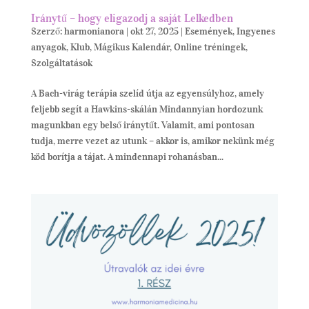
Iránytű – hogy eligazodj a saját Lelkedben
Szerző:
harmonianora
|
okt 27, 2025
|
Események
,
Ingyenes
anyagok
,
Klub
,
Mágikus Kalendár
,
Online tréningek
,
Szolgáltatások
A Bach-virág terápia szelíd útja az egyensúlyhoz, amely
feljebb segít a Hawkins-skálán Mindannyian hordozunk
magunkban egy belső iránytűt. Valamit, ami pontosan
tudja, merre vezet az utunk – akkor is, amikor nekünk még
köd borítja a tájat. A mindennapi rohanásban...