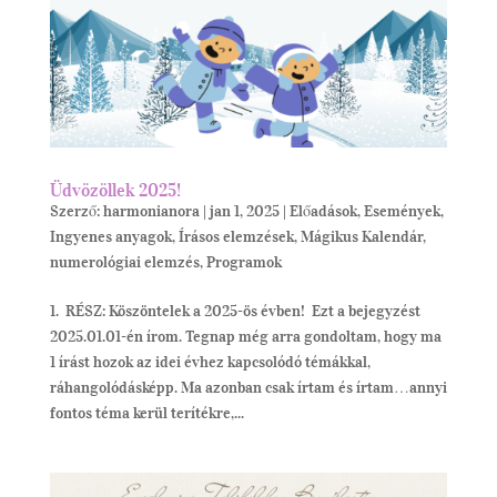
Üdvözöllek 2025!
Szerző:
harmonianora
|
jan 1, 2025
|
Előadások
,
Események
,
Ingyenes anyagok
,
Írásos elemzések
,
Mágikus Kalendár
,
numerológiai elemzés
,
Programok
1. RÉSZ: Köszöntelek a 2025-ös évben! Ezt a bejegyzést
2025.01.01-én írom. Tegnap még arra gondoltam, hogy ma
1 írást hozok az idei évhez kapcsolódó témákkal,
ráhangolódásképp. Ma azonban csak írtam és írtam…annyi
fontos téma kerül terítékre,...