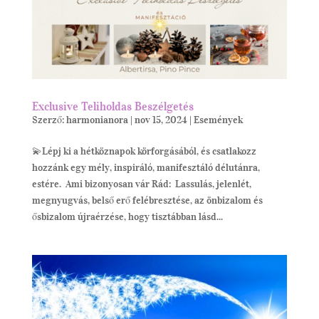
Exclusive Teliholdas Beszélgetés
Szerző:
harmonianora
|
nov 15, 2024
|
Események
💫Lépj ki a hétköznapok körforgásából, és csatlakozz
hozzánk egy mély, inspiráló, manifesztáló délutánra,
estére. Ami bizonyosan vár Rád: Lassulás, jelenlét,
megnyugvás, belső erő felébresztése, az önbizalom és
ősbizalom újraérzése, hogy tisztábban lásd...