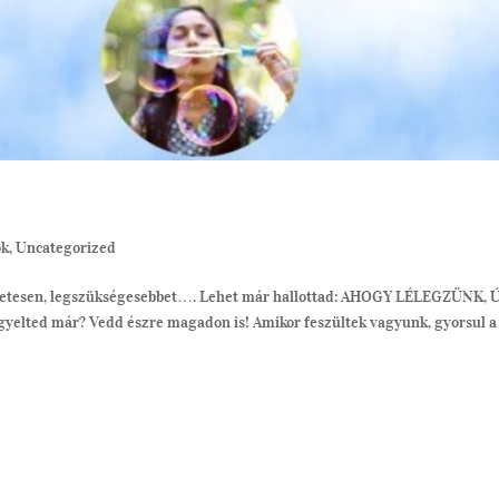
ok
,
Uncategorized
lületesen, legszükségesebbet…. Lehet már hallottad: AHOGY LÉLEGZÜNK,
ed már? Vedd észre magadon is! Amikor feszültek vagyunk, gyorsul a