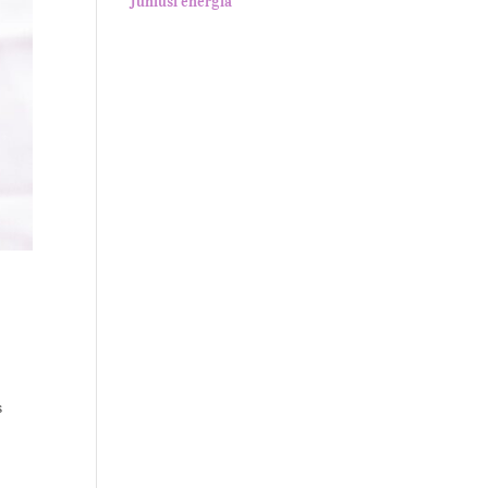
Júniusi energia
s