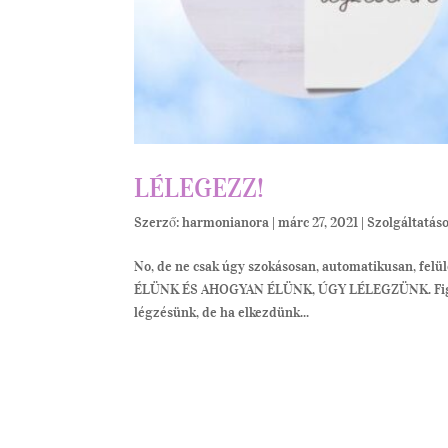
LÉLEGEZZ!
Szerző:
harmonianora
|
márc 27, 2021
|
Szolgáltatás
No, de ne csak úgy szokásosan, automatikusan, fe
ÉLÜNK ÉS AHOGYAN ÉLÜNK, ÚGY LÉLEGZÜNK. Figyelt
légzésünk, de ha elkezdünk...