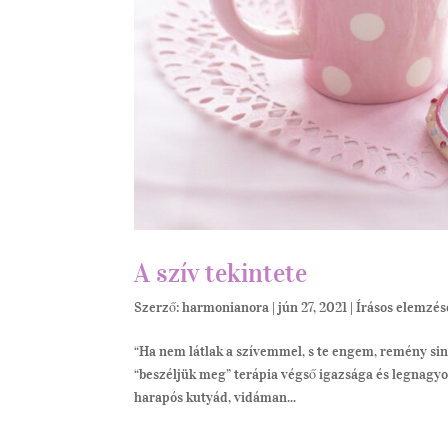
A szív tekintete
Szerző:
harmonianora
|
jún 27, 2021
|
Írásos elemzés
“Ha nem látlak a szívemmel, s te engem, remény si
“beszéljük meg” terápia végső igazsága és legnagyob
harapós kutyád, vidáman...