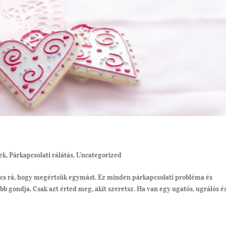
ek
,
Párkapcsolati rálátás
,
Uncategorized
ncs rá, hogy megértsük egymást. Ez minden párkapcsolati probléma és
b gondja. Csak azt érted meg, akit szeretsz. Ha van egy ugatós, ugrálós é