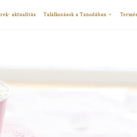
rek- aktualitás
Találkozások a Tanodában
Termé