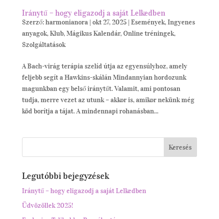
Iránytű – hogy eligazodj a saját Lelkedben
Szerző:
harmonianora
|
okt 27, 2025
|
Események
,
Ingyenes
anyagok
,
Klub
,
Mágikus Kalendár
,
Online tréningek
,
Szolgáltatások
A Bach-virág terápia szelíd útja az egyensúlyhoz, amely
feljebb segít a Hawkins-skálán Mindannyian hordozunk
magunkban egy belső iránytűt. Valamit, ami pontosan
tudja, merre vezet az utunk – akkor is, amikor nekünk még
köd borítja a tájat. A mindennapi rohanásban...
Legutóbbi bejegyzések
Iránytű – hogy eligazodj a saját Lelkedben
Üdvözöllek 2025!