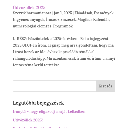
Üdvözöllek 2025!
Szerző:
harmonianora
|
jan 1, 2025
|
Előadások
,
Események
,
Ingyenes anyagok
,
Írásos elemzések
,
Mágikus Kalendár
,
numerológiai elemzés
,
Programok
1. RÉSZ: Köszöntelek a 2025-ös évben! Ezt a bejegyzést
2025.01.01-én írom. Tegnap még arra gondoltam, hogy ma
1 írást hozok az idei évhez kapcsolódó témákkal,
ráhangolódásképp. Ma azonban csak írtam és írtam…annyi
fontos téma kerül terítékre,...
Legutóbbi bejegyzések
Iránytű – hogy eligazodj a saját Lelkedben
Üdvözöllek 2025!