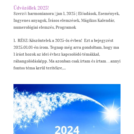
Üdvözöllek 2025!
Szerző:
harmonianora
|
jan 1, 2025
|
Előadások
,
Események
,
Ingyenes anyagok
,
Írásos elemzések
,
Mágikus Kalendár
,
numerológiai elemzés
,
Programok
1. RÉSZ: Köszöntelek a 2025-ös évben! Ezt a bejegyzést
2025.01.01-én írom. Tegnap még arra gondoltam, hogy ma
1 írást hozok az idei évhez kapcsolódó témákkal,
ráhangolódásképp. Ma azonban csak írtam és írtam…annyi
fontos téma kerül terítékre,...