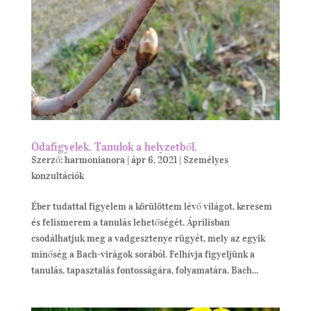
Odafigyelek. Tanulok a helyzetből.
Szerző:
harmonianora
|
ápr 6, 2021
|
Személyes
konzultációk
Éber tudattal figyelem a körülöttem lévő világot, keresem
és felismerem a tanulás lehetőségét. Áprilisban
csodálhatjuk meg a vadgesztenye rügyét, mely az egyik
minőség a Bach-virágok sorából. Felhívja figyeljünk a
tanulás, tapasztalás fontosságára, folyamatára. Bach...