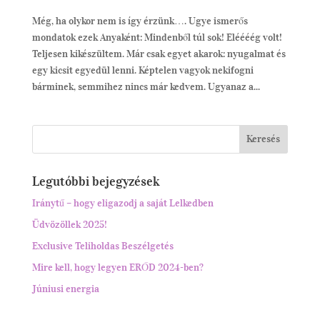
Még, ha olykor nem is így érzünk…. Ugye ismerős
mondatok ezek Anyaként: Mindenből túl sok! Eléééég volt!
Teljesen kikészültem. Már csak egyet akarok: nyugalmat és
egy kicsit egyedül lenni. Képtelen vagyok nekifogni
bárminek, semmihez nincs már kedvem. Ugyanaz a...
Legutóbbi bejegyzések
Iránytű – hogy eligazodj a saját Lelkedben
Üdvözöllek 2025!
Exclusive Teliholdas Beszélgetés
Mire kell, hogy legyen ERŐD 2024-ben?
Júniusi energia