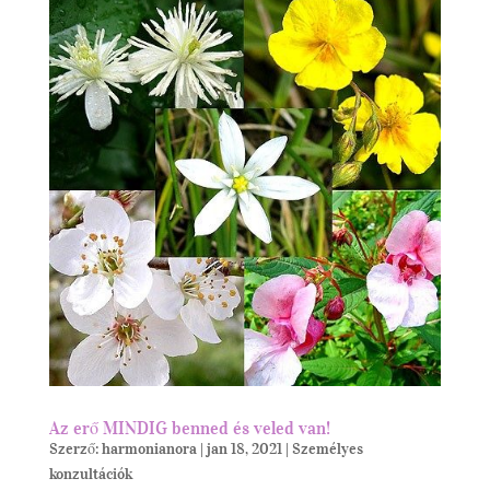
Az erő MINDIG benned és veled van!
Szerző:
harmonianora
|
jan 18, 2021
|
Személyes
konzultációk